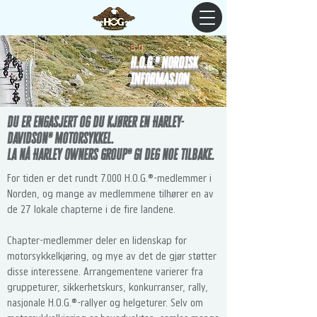
3.0
H.O.G.® NORDISK
INFORMASJON
Du er engasjert og du kjører en Harley-
Davidson® motorsykkel.
La nå Harley Owners Group® gi deg noe tilbake.
For tiden er det rundt 7.000 H.O.G.®-medlemmer i
Norden, og mange av medlemmene tilhører en av
de 27 lokale chapterne i de fire landene.
Chapter-medlemmer deler en lidenskap for
motorsykkelkjøring, og mye av det de gjør støtter
disse interessene. Arrangementene varierer fra
gruppeturer, sikkerhetskurs, konkurranser, rally,
nasjonale H.O.G.®-rallyer og helgeturer. Selv om