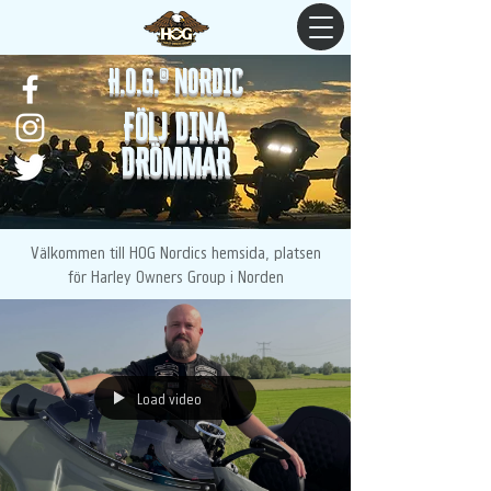
H.O.G.® NORDIC
FÖLJ DINA
DRÖMMAR
Välkommen till HOG Nordics hemsida, platsen
för Harley Owners Group i Norden
Load video