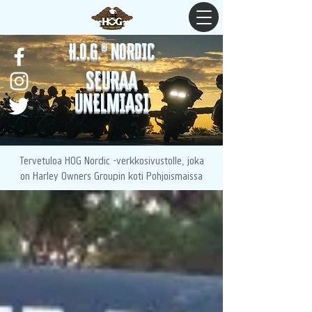
H.O.G.® NORDIC
SEURAA
UNELMIASI
Tervetuloa HOG Nordic -verkkosivustolle, joka
on Harley Owners Groupin koti Pohjoismaissa