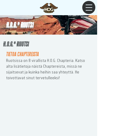
H.O.G.® Ruotsi
H.O.G.® Ruotsi
Tietoa Chaptereista
Ruotsissa on 8 virallista H
.
O.G. Chapteria. Katso
alta lisätietoja näistä Chaptereista, missä ne
sijaitsevat ja kuinka heihin saa yhteyttä. He
toivottavat sinut tervetulleeksi!