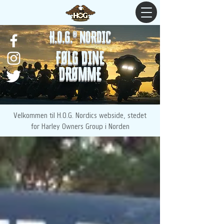
H.O.G.® NORDIC
FØLG DINE
DRØMME
Velkommen til H.O.G. Nordics webside, stedet
for Harley Owners Group i Norden